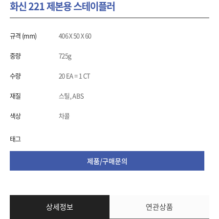
화신 221 제본용 스테이플러
규격 (mm)
406 X 50 X 60
중량
725g
수량
20 EA = 1 CT
재질
스틸, ABS
색상
차콜
태그
제품/구매문의
상세정보
연관상품