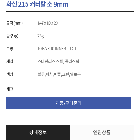
화신 215 커터칼 소 9mm
규격(mm)
147 x 10 x 20
중량 (g)
23g
수량
10 EA X 10 INNER = 1 CT
재질
스테인리스 스틸, 플라스틱
색상
블루,피치,퍼플,그린,옐로우
태그
제품/구매문의
상세정보
연관상품