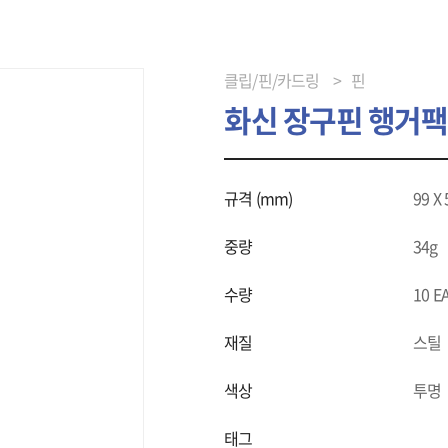
클립/핀/카드링
핀
화신 장구핀 행거팩 
규격 (mm)
99 X 
중량
34g
수량
10 EA
재질
스틸
색상
투명
태그