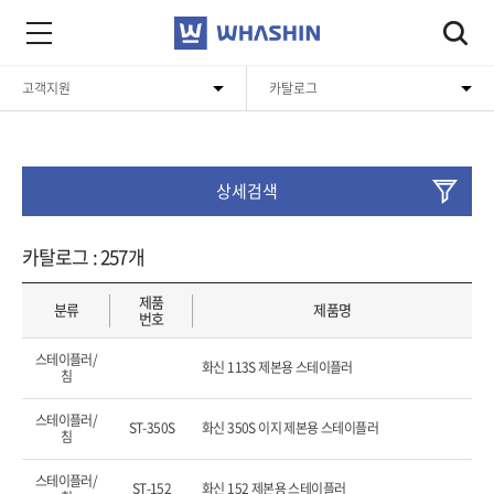
고객지원
카탈로그
회사소개
공지사항
제품소개
카탈로그
상세검색
고객지원
자주묻는질문
보증정책
카탈로그 : 257개
문의하기
제품
분류
제품명
번호
스테이플러/
화신 113S 제본용 스테이플러
침
스테이플러/
ST-350S
화신 350S 이지 제본용 스테이플러
침
스테이플러/
ST-152
화신 152 제본용 스테이플러