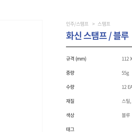
인주/스탬프
스탬프
화신 스탬프 / 블루
규격 (mm)
112 X
중량
55g
수량
12 EA
재질
스틸,
색상
블루
태그